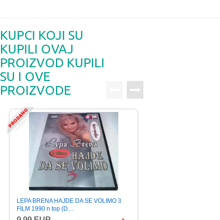
KUPCI KOJI SU
KUPILI OVAJ
PROIZVOD KUPILI
SU I OVE
PROIZVODE
LEPA BRENA HAJDE DA SE VOLIMO 3
PILOTI THE BEST OF
FILM 1990 n top (D…
(CD)
9.99 EUR
4.99 EUR