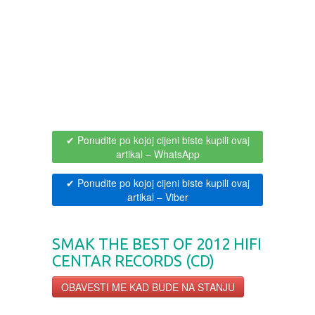
BOJANKE ZA ODRASLE
PAVLODERM
CIKLIT
PAVLOVICA KREMA
DRAMA
100% PRIRODNO
✔ Ponudite po kojoj cijeni biste kupili ovaj
DRUSTVENA IGRA
artikal
– WhatsApp
DUH I TELO
✔ Ponudite po kojoj cijeni biste kupili ovaj
artikal
– Viber
EDUKATIVNI
SMAK THE BEST OF 2012 HIFI
EROTSKI
CENTAR RECORDS (CD)
OBAVESTI ME KAD BUDE NA STANJU
ESEJISTIKA