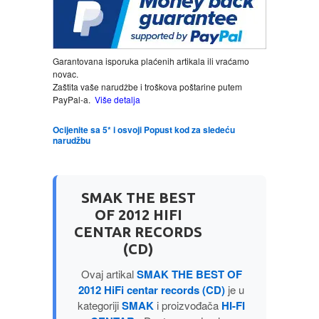
LJUBAVNI
Garantovana isporuka plaćenih artikala ili vraćamo
MITOLOGIJA
novac.
Zaštita vaše narudžbe i troškova poštarine putem
PayPal-a.
Više detalja
MUZIKA
Ocijenite sa 5* i osvoji Popust kod za sledeću
narudžbu
NAUČNA FANTASTIKA
NAUKA
SMAK THE BEST
OF 2012 HIFI
POEZIJA
CENTAR RECORDS
(CD)
POPULARNA PSIHOLOGIJA
Ovaj artikal
SMAK THE BEST OF
2012 HiFi centar records (CD)
je u
PRIČE
kategoriji
SMAK
i proizvođača
HI-FI