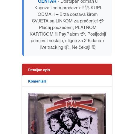
CENTAR
- Dostupan odmah u
PUBLICISTIKA
Kupovati.com prodavnici! 🚀 KUPI
ODMAH – Brza dostava širom
SVJETA sa LINKOM za praćenje! 💳
PUTOPISI
Plaćaj pouzećem, PLATNOM
KARTICOM ili PayPalom 💳. Posljednji
STRIP
primjerci nestaju, stigne za 2-5 dana +
live tracking 📦. Ne čekaj! ⏰
TEORIJE ZAVERE
TINEJDŽ
Detaljan opis
Komentari
TRILERI
UMETNOST