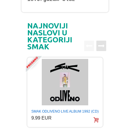
NAJNOVIJI
NASLOVI U
KATEGORIJI
SMAK
SMAK T
SMAK ODLIVENO LIVE ALBUM 1992 (CD)
record
9.99 EUR
5.99