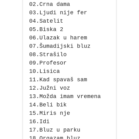
02.Crna dama
03.Ljudi nije fer
04.Satelit
05.Biska 2
06.Ulazak u harem
07.Šumadijski bluz
08.Strašilo
09.Profesor
10.Lisica
11.Kad spavaš sam
12.Južni voz
13.Možda imam vremena
14.Beli bik
15.Miris nje
16.Idi
17.Bluz u parku
18.Orgazam bluz