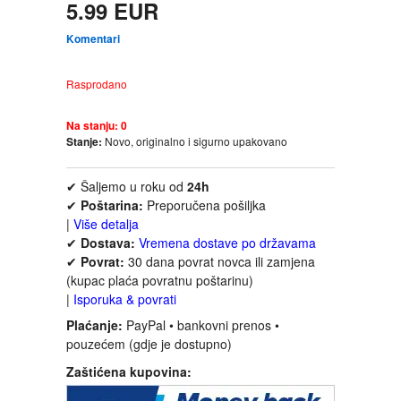
5.99 EUR
FANTASTIKA
Komentari
HOROR
Rasprodano
INTERNET I RAČUNARI
Na stanju:
0
Stanje:
Novo, originalno i sigurno upakovano
ISTORIJSKI
✔ Šaljemo u roku od
24h
KLASICI
✔
Poštarina:
Preporučena pošiljka
|
Više detalja
✔
Dostava:
Vremena dostave po državama
KNJIGE ZA DECU
✔
Povrat:
30 dana povrat novca ili zamjena
(kupac plaća povratnu poštarinu)
|
Isporuka & povrati
KOMEDIJA
Plaćanje:
PayPal • bankovni prenos •
pouzećem (gdje je dostupno)
KRIMINALISTIČKI
Zaštićena kupovina:
KUVARI