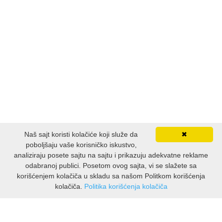
Naš sajt koristi kolačiće koji služe da
✖
poboljšaju vaše korisničko iskustvo,
analiziraju posete sajtu na sajtu i prikazuju adekvatne reklame
odabranoj publici. Posetom ovog sajta, vi se slažete sa
korišćenjem kolačiča u skladu sa našom Politkom korišćenja
kolačiča.
Politika korišćenja kolačiča
INFORMACIJE