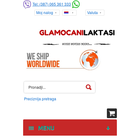
Tel: (387) 065 361 333
Moj nalog
Valuta
Preciznija pretraga
MENU