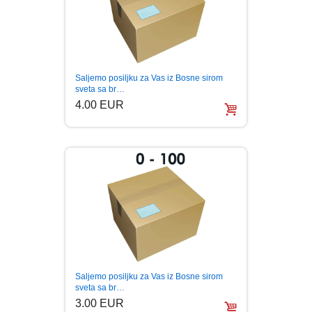
PUBLICISTIKA
PUTOPISI
Saljemo posiljku za Vas iz Bosne sirom
STRIP
sveta sa br…
4.00 EUR
TEORIJE ZAVERE
TINEJDŽ
TRILERI
UMETNOST
Saljemo posiljku za Vas iz Bosne sirom
sveta sa br…
3.00 EUR