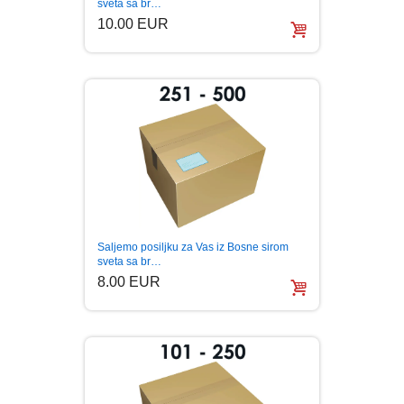
sveta sa br…
10.00 EUR
LJUBAVNI
MITOLOGIJA
MUZIKA
NAUČNA FANTASTIKA
NAUKA
Saljemo posiljku za Vas iz Bosne sirom
sveta sa br…
POEZIJA
8.00 EUR
POPULARNA PSIHOLOGIJA
PRIČE