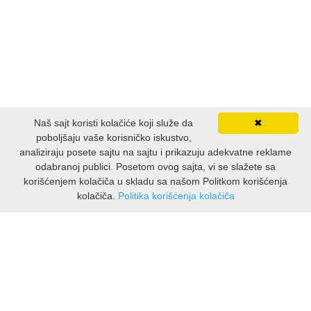
Naš sajt koristi kolačiće koji služe da
✖
poboljšaju vaše korisničko iskustvo,
analiziraju posete sajtu na sajtu i prikazuju adekvatne reklame
odabranoj publici. Posetom ovog sajta, vi se slažete sa
korišćenjem kolačiča u skladu sa našom Politkom korišćenja
kolačiča.
Politika korišćenja kolačiča
INFORMACIJE
O nama
Isporuka & povrati
O privatnosti
Pravila koristenja