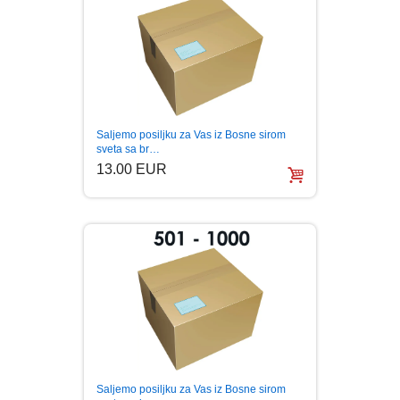
FANTASTIKA
HOROR
INTERNET I RAČUNARI
Saljemo posiljku za Vas iz Bosne sirom
sveta sa br…
ISTORIJSKI
13.00 EUR
KLASICI
KNJIGE ZA DECU
KOMEDIJA
KRIMINALISTIČKI
Saljemo posiljku za Vas iz Bosne sirom
KUVARI