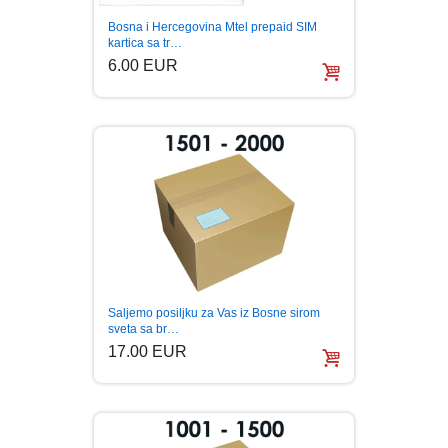
Bosna i Hercegovina Mtel prepaid SIM
BOJANKE ZA ODRASLE
PAVLODERM
kartica sa tr…
6.00 EUR
CIKLIT
PAVLOVICA KREMA
DRAMA
100% PRIRODNO
DRUSTVENA IGRA
DUH I TELO
EDUKATIVNI
Saljemo posiljku za Vas iz Bosne sirom
sveta sa br…
17.00 EUR
EROTSKI
ESEJISTIKA