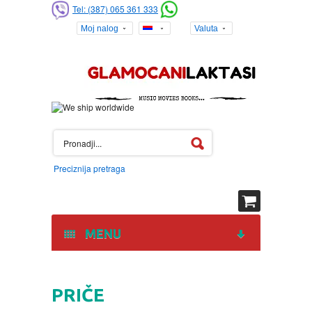
Tel: (387) 065 361 333
Moj nalog
Valuta
Preciznija pretraga
MENU
HOME
PRIČE
DVD