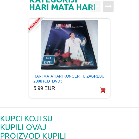
HARI MATA HARI
HARI MATA HARI KONCERT U ZAGREBU
TIFA K
2008 (CD+DVD )
bijelo
5.99 EUR
6.99
KUPCI KOJI SU
KUPILI OVAJ
PROIZVOD KUPILI