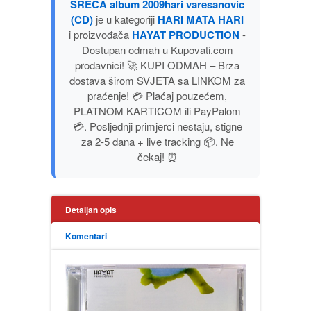
SRECA album 2009hari varesanovic
PUBLICISTIKA
(CD)
je u kategoriji
HARI MATA HARI
i proizvođača
HAYAT PRODUCTION
-
Dostupan odmah u Kupovati.com
PUTOPISI
prodavnici! 🚀 KUPI ODMAH – Brza
dostava širom SVJETA sa LINKOM za
STRIP
praćenje! 💳 Plaćaj pouzećem,
PLATNOM KARTICOM ili PayPalom
TEORIJE ZAVERE
💳. Posljednji primjerci nestaju, stigne
za 2-5 dana + live tracking 📦. Ne
čekaj! ⏰
TINEJDŽ
TRILERI
Detaljan opis
UMETNOST
Komentari