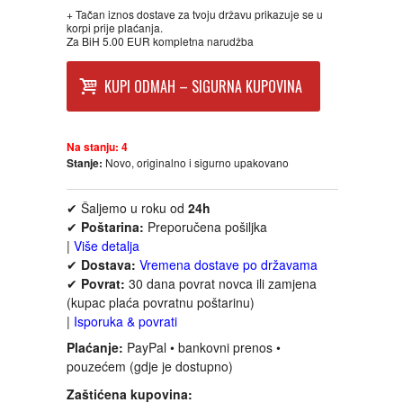
FANTASTIKA
+ Tačan iznos dostave za tvoju državu prikazuje se u
korpi prije plaćanja.
Za BiH 5.00 EUR kompletna narudžba
HOROR
KUPI ODMAH – SIGURNA KUPOVINA
INTERNET I RAČUNARI
Na stanju:
4
ISTORIJSKI
Stanje:
Novo, originalno i sigurno upakovano
KLASICI
✔ Šaljemo u roku od
24h
✔
Poštarina:
Preporučena pošiljka
|
Više detalja
KNJIGE ZA DECU
✔
Dostava:
Vremena dostave po državama
✔
Povrat:
30 dana povrat novca ili zamjena
KOMEDIJA
(kupac plaća povratnu poštarinu)
|
Isporuka & povrati
Plaćanje:
PayPal • bankovni prenos •
KRIMINALISTIČKI
pouzećem (gdje je dostupno)
Zaštićena kupovina:
KUVARI