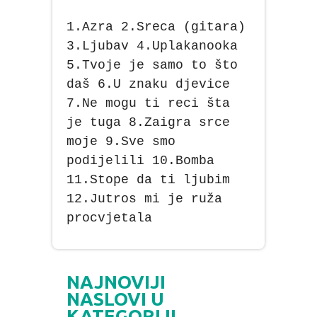
1.Azra 2.Sreca (gitara)
3.Ljubav 4.Uplakanooka
5.Tvoje je samo to što
daš 6.U znaku djevice
7.Ne mogu ti reci šta
je tuga 8.Zaigra srce
moje 9.Sve smo
podijelili 10.Bomba
11.Stope da ti ljubim
12.Jutros mi je ruža
procvjetala
NAJNOVIJI
NASLOVI U
KATEGORIJI