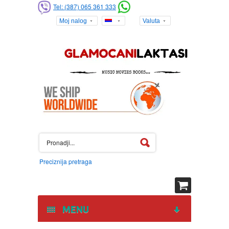
Tel: (387) 065 361 333
Moj nalog
Valuta
Preciznija pretraga
MENU