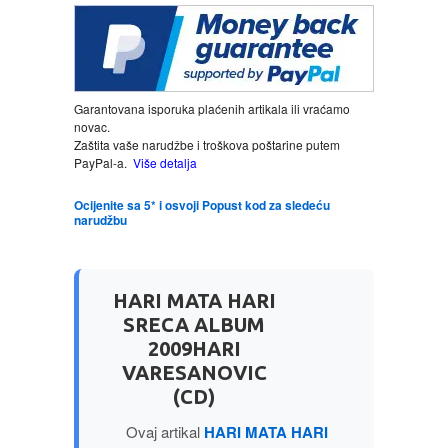
LJUBAVNI
MITOLOGIJA
Garantovana isporuka plaćenih artikala ili vraćamo
novac.
Zaštita vaše narudžbe i troškova poštarine putem
MUZIKA
PayPal-a.
Više detalja
NAUČNA FANTASTIKA
Ocijenite sa 5* i osvoji Popust kod za sledeću
narudžbu
NAUKA
HARI MATA HARI
POEZIJA
SRECA ALBUM
2009HARI
POPULARNA PSIHOLOGIJA
VARESANOVIC
(CD)
PRIČE
Ovaj artikal
HARI MATA HARI