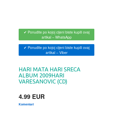
BOJANKE ZA ODRASLE
PAVLODERM
CIKLIT
PAVLOVICA KREMA
✔ Ponudite po kojoj cijeni biste kupili ovaj
DRAMA
100% PRIRODNO
artikal
– WhatsApp
✔ Ponudite po kojoj cijeni biste kupili ovaj
DRUSTVENA IGRA
artikal
– Viber
DUH I TELO
HARI MATA HARI SRECA
ALBUM 2009HARI
EDUKATIVNI
VARESANOVIC (CD)
EROTSKI
4.99 EUR
ESEJISTIKA
Komentari