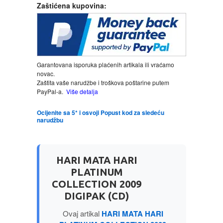
Zaštićena kupovina:
LJUBAVNI
MITOLOGIJA
Garantovana isporuka plaćenih artikala ili vraćamo
novac.
MUZIKA
Zaštita vaše narudžbe i troškova poštarine putem
PayPal-a.
Više detalja
NAUČNA FANTASTIKA
Ocijenite sa 5* i osvoji Popust kod za sledeću
narudžbu
NAUKA
POEZIJA
HARI MATA HARI
PLATINUM
POPULARNA PSIHOLOGIJA
COLLECTION 2009
DIGIPAK (CD)
PRIČE
Ovaj artikal
HARI MATA HARI