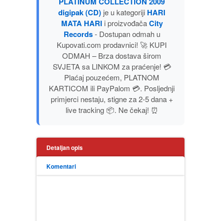
PLATINUM COLLECTION 2009
PUBLICISTIKA
digipak (CD)
je u kategoriji
HARI
MATA HARI
i proizvođača
City
Records
- Dostupan odmah u
PUTOPISI
Kupovati.com prodavnici! 🚀 KUPI
ODMAH – Brza dostava širom
STRIP
SVJETA sa LINKOM za praćenje! 💳
Plaćaj pouzećem, PLATNOM
KARTICOM ili PayPalom 💳. Posljednji
TEORIJE ZAVERE
primjerci nestaju, stigne za 2-5 dana +
live tracking 📦. Ne čekaj! ⏰
TINEJDŽ
TRILERI
Detaljan opis
Komentari
UMETNOST