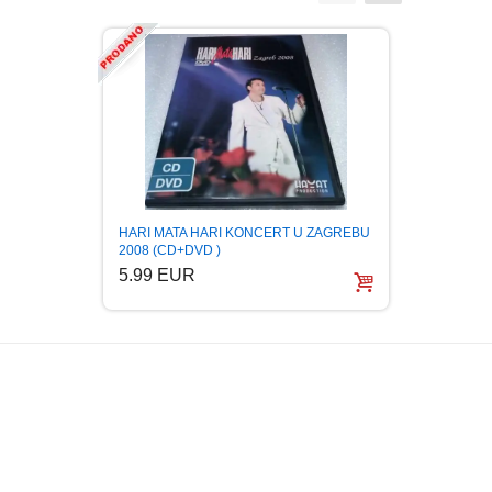
HARI MATA HARI KONCERT U ZAGREBU
TIFA K
2008 (CD+DVD )
bijelo
5.99 EUR
6.99