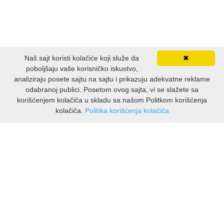
Naš sajt koristi kolačiće koji služe da
✖
poboljšaju vaše korisničko iskustvo,
analiziraju posete sajtu na sajtu i prikazuju adekvatne reklame
odabranoj publici. Posetom ovog sajta, vi se slažete sa
korišćenjem kolačiča u skladu sa našom Politkom korišćenja
kolačiča.
Politika korišćenja kolačiča
INFORMACIJE
O nama
Isporuka & povrati
O privatnosti
Pravila koristenja