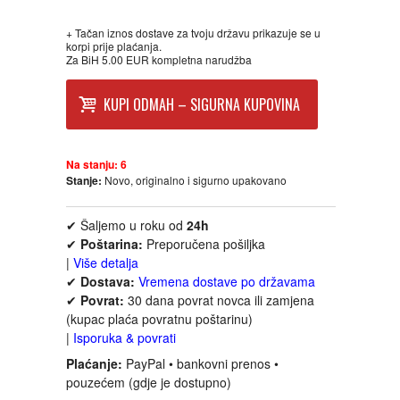
FANTASTIKA
+ Tačan iznos dostave za tvoju državu prikazuje se u
korpi prije plaćanja.
Za BiH 5.00 EUR kompletna narudžba
HOROR
KUPI ODMAH – SIGURNA KUPOVINA
INTERNET I RAČUNARI
ISTORIJSKI
Na stanju:
6
Stanje:
Novo, originalno i sigurno upakovano
KLASICI
✔ Šaljemo u roku od
24h
✔
Poštarina:
Preporučena pošiljka
KNJIGE ZA DECU
|
Više detalja
✔
Dostava:
Vremena dostave po državama
KOMEDIJA
✔
Povrat:
30 dana povrat novca ili zamjena
(kupac plaća povratnu poštarinu)
|
Isporuka & povrati
KRIMINALISTIČKI
Plaćanje:
PayPal • bankovni prenos •
pouzećem (gdje je dostupno)
KUVARI