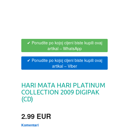
BOJANKE ZA ODRASLE
PAVLODERM
CIKLIT
PAVLOVICA KREMA
DRAMA
100% PRIRODNO
✔ Ponudite po kojoj cijeni biste kupili ovaj
artikal
– WhatsApp
DRUSTVENA IGRA
✔ Ponudite po kojoj cijeni biste kupili ovaj
artikal
– Viber
DUH I TELO
HARI MATA HARI PLATINUM
EDUKATIVNI
COLLECTION 2009 DIGIPAK
(CD)
EROTSKI
2.99 EUR
ESEJISTIKA
Komentari