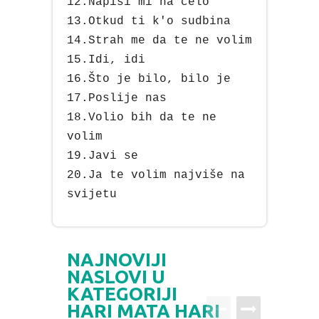
12.Napiši mi na celo
13.Otkud ti k'o sudbina
14.Strah me da te ne volim
15.Idi, idi
16.Što je bilo, bilo je
17.Poslije nas
18.Volio bih da te ne
volim
19.Javi se
20.Ja te volim najviše na
svijetu
NAJNOVIJI
NASLOVI U
KATEGORIJI
HARI MATA HARI