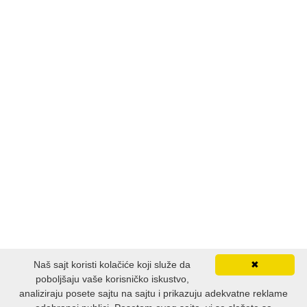
Naš sajt koristi kolačiće koji služe da
✖
poboljšaju vaše korisničko iskustvo,
analiziraju posete sajtu na sajtu i prikazuju adekvatne reklame