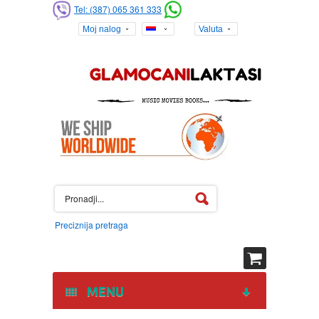
Tel: (387) 065 361 333
Moj nalog
Valuta
Preciznija pretraga
MENU