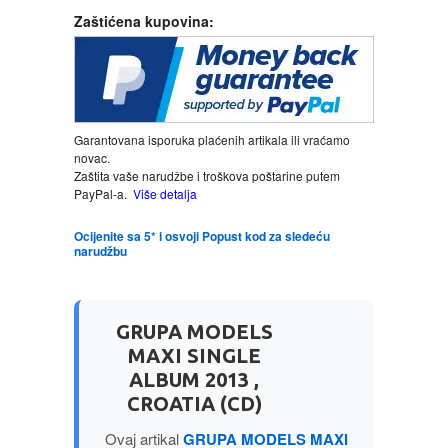
Zaštićena kupovina:
LJUBAVNI
MITOLOGIJA
Garantovana isporuka plaćenih artikala ili vraćamo
MUZIKA
novac.
Zaštita vaše narudžbe i troškova poštarine putem
PayPal-a.
Više detalja
NAUČNA FANTASTIKA
Ocijenite sa 5* i osvoji Popust kod za sledeću
narudžbu
NAUKA
POEZIJA
GRUPA MODELS
MAXI SINGLE
POPULARNA PSIHOLOGIJA
ALBUM 2013 ,
CROATIA (CD)
PRIČE
Ovaj artikal
GRUPA MODELS MAXI