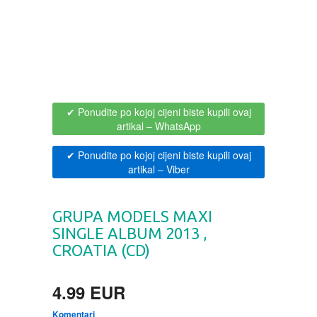
BOJANKE ZA ODRASLE
PAVLODERM
CIKLIT
PAVLOVICA KREMA
DRAMA
100% PRIRODNO
✔ Ponudite po kojoj cijeni biste kupili ovaj
artikal
– WhatsApp
DRUSTVENA IGRA
✔ Ponudite po kojoj cijeni biste kupili ovaj
artikal
– Viber
DUH I TELO
GRUPA MODELS MAXI
EDUKATIVNI
SINGLE ALBUM 2013 ,
CROATIA (CD)
EROTSKI
4.99 EUR
ESEJISTIKA
Komentari