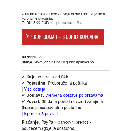
FANTASTIKA
+ Tačan iznos dostave za tvoju državu prikazuje se u
korpi prije plaćanja.
HOROR
Za BiH 5.00 EUR kompletna narudžba
INTERNET I RAČUNARI
KUPI ODMAH – SIGURNA KUPOVINA
ISTORIJSKI
Na stanju:
3
Stanje:
Novo, originalno i sigurno upakovano
KLASICI
✔ Šaljemo u roku od
24h
KNJIGE ZA DECU
✔
Poštarina:
Preporučena pošiljka
|
Više detalja
✔
Dostava:
Vremena dostave po državama
KOMEDIJA
✔
Povrat:
30 dana povrat novca ili zamjena
(kupac plaća povratnu poštarinu)
|
Isporuka & povrati
KRIMINALISTIČKI
Plaćanje:
PayPal • bankovni prenos •
pouzećem (gdje je dostupno)
KUVARI