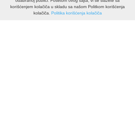
odabranoj publici. Posetom ovog sajta, vi se slažete sa
korišćenjem kolačiča u skladu sa našom Politkom korišćenja
kolačiča.
Politika korišćenja kolačiča
INFORMACIJE
O nama
Isporuka & povrati
O privatnosti
Pravila koristenja
PODRSKA KUPCIMA
Kontakti Viber
Kontakti WhatsApp
Povrati
🆕 Novo u ponudi !
Količine ograničene do isteka zaliha. Plaćaj