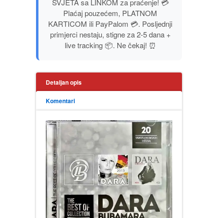
SVJETA sa LINKOM za praćenje! 💳
PUBLICISTIKA
Plaćaj pouzećem, PLATNOM
KARTICOM ili PayPalom 💳. Posljednji
primjerci nestaju, stigne za 2-5 dana +
PUTOPISI
live tracking 📦. Ne čekaj! ⏰
STRIP
Detaljan opis
TEORIJE ZAVERE
Komentari
TINEJDŽ
TRILERI
UMETNOST