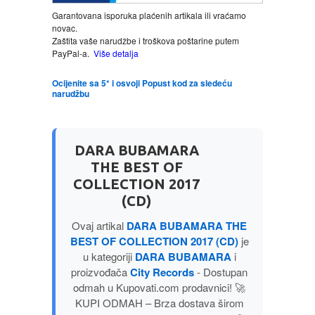
Garantovana isporuka plaćenih artikala ili vraćamo
novac.
LJUBAVNI
Zaštita vaše narudžbe i troškova poštarine putem
PayPal-a.
Više detalja
MITOLOGIJA
Ocijenite sa 5* i osvoji Popust kod za sledeću
narudžbu
MUZIKA
NAUČNA FANTASTIKA
DARA BUBAMARA
THE BEST OF
NAUKA
COLLECTION 2017
(CD)
POEZIJA
Ovaj artikal
DARA BUBAMARA THE
BEST OF COLLECTION 2017 (CD)
je
POPULARNA PSIHOLOGIJA
u kategoriji
DARA BUBAMARA
i
proizvođača
City Records
- Dostupan
odmah u Kupovati.com prodavnici! 🚀
PRIČE
KUPI ODMAH – Brza dostava širom