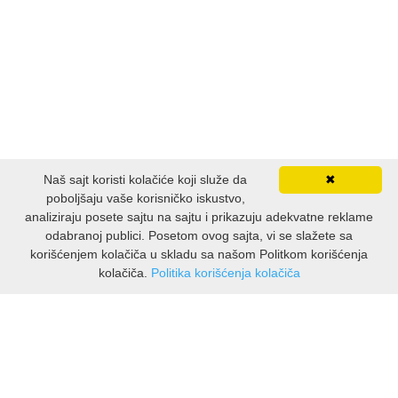
Naš sajt koristi kolačiće koji služe da
✖
poboljšaju vaše korisničko iskustvo,
analiziraju posete sajtu na sajtu i prikazuju adekvatne reklame
odabranoj publici. Posetom ovog sajta, vi se slažete sa
korišćenjem kolačiča u skladu sa našom Politkom korišćenja
kolačiča.
Politika korišćenja kolačiča
INFORMACIJE
O nama
Isporuka & povrati