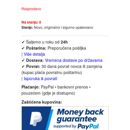
FANTASTIKA
Rasprodano
HOROR
Na stanju:
0
Stanje:
Novo, originalno i sigurno upakovano
INTERNET I RAČUNARI
✔ Šaljemo u roku od
24h
✔
Poštarina:
Preporučena pošiljka
ISTORIJSKI
|
Više detalja
✔
Dostava:
Vremena dostave po državama
✔
Povrat:
30 dana povrat novca ili zamjena
KLASICI
(kupac plaća povratnu poštarinu)
|
Isporuka & povrati
KNJIGE ZA DECU
Plaćanje:
PayPal • bankovni prenos •
pouzećem (gdje je dostupno)
KOMEDIJA
Zaštićena kupovina:
KRIMINALISTIČKI
KUVARI