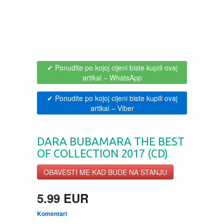
BOJANKE ZA ODRASLE
PAVLODERM
CIKLIT
PAVLOVICA KREMA
✔ Ponudite po kojoj cijeni biste kupili ovaj
DRAMA
100% PRIRODNO
artikal
– WhatsApp
✔ Ponudite po kojoj cijeni biste kupili ovaj
DRUSTVENA IGRA
artikal
– Viber
DUH I TELO
DARA BUBAMARA THE BEST
OF COLLECTION 2017 (CD)
EDUKATIVNI
OBAVESTI ME KAD BUDE NA STANJU
EROTSKI
5.99 EUR
ESEJISTIKA
Komentari