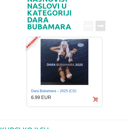
NASLOVI U
KATEGORIJI
DARA
BUBAMARA
Dara Bubamara – 2025 (CD)
DARA 
COLLE
6.99 EUR
5.99