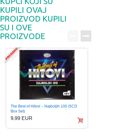
KUPCI KOJI SU
KUPILI OVAJ
PROIZVOD KUPILI
SU I OVE
PROIZVODE
The Best of Hitovi – Najboljih 100 (5CD
CITY RECORDS PRE
Box Set)
2014 Pop Rock (2…
9.99 EUR
6.99 EUR