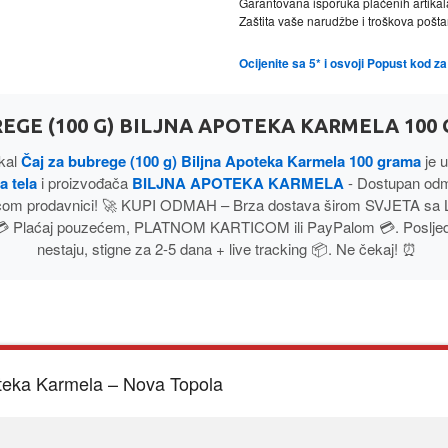
Garantovana isporuka plaćenih artikal
Zaštita vaše narudžbe i troškova poš
Ocijenite sa 5* i osvoji Popust kod 
REGE (100 G) BILJNA APOTEKA KARMELA 100
ikal
Čaj za bubrege (100 g) Biljna Apoteka Karmela 100 grama
je u
a tela
i proizvođača
BILJNA APOTEKA KARMELA
- Dostupan od
com prodavnici! 🚀 KUPI ODMAH – Brza dostava širom SVJETA sa
💳 Plaćaj pouzećem, PLATNOM KARTICOM ili PayPalom 💳. Posljednj
nestaju, stigne za 2-5 dana + live tracking 📦. Ne čekaj! ⏰
oteka Karmela – Nova Topola