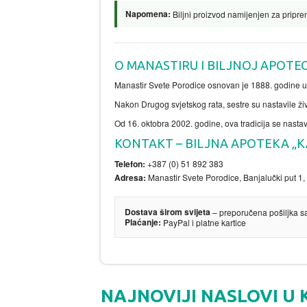
Napomena:
Biljni proizvod namijenjen za priprem
O MANASTIRU I BILJNOJ APOTE
Manastir Svete Porodice osnovan je 1888. godine u
Nakon Drugog svjetskog rata, sestre su nastavile živo
Od 16. oktobra 2002. godine, ova tradicija se nastav
KONTAKT – BILJNA APOTEKA „
Telefon:
+387 (0) 51 892 383
Adresa:
Manastir Svete Porodice, Banjalučki put 1
Dostava širom svijeta
– preporučena pošiljka s
Plaćanje:
PayPal i platne kartice
NAJNOVIJI NASLOVI U 