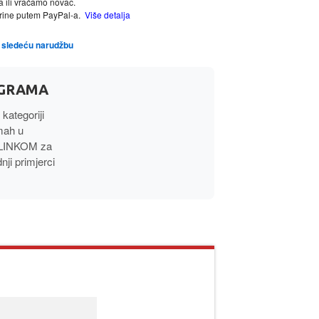
a ili vraćamo novac.
tarine putem PayPal-a.
Više detalja
za sledeću narudžbu
 GRAMA
 kategoriji
mah u
 LINKOM za
i primjerci