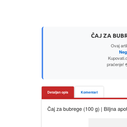
ČAJ ZA BUB
Ovaj art
Neg
Kupovati.
praćenje! 
Detaljan opis
Komentari
Čaj za bubrege (100 g) | Biljna ap