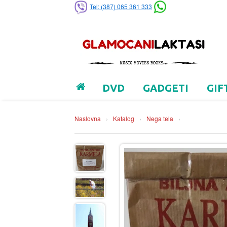
Tel: (387) 065 361 333
DVD
GADGETI
GIF
Naslovna
›
Katalog
›
Nega tela
›