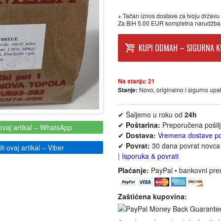
+ Tačan iznos dostave za tvoju državu p
Za BiH 5.00 EUR kompletna narudžba
KUPI ODMAH – SIGURNA K
Na stanju:
21
Stanje:
Novo, originalno i sigurno up
✔ Šaljemo u roku od
24h
✔
Poštarina:
Preporučena pošil
ovaj artikal
– WhatsApp
✔
Dostava:
Vremena dostave p
✔
Povrat:
30 dana povrat novca 
i ovaj artikal
– Viber
|
Isporuka & povrati
Plaćanje:
PayPal • bankovni pre
Zaštićena kupovina: