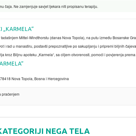
u čaja. Ne zamjenjuje savjet ljekara niti propisanu terapiju.
CI „KARMELA“
 tadašnjem Mittel-Windthorstu (danas Nova Topola), na putu između Bosanske Gra
t i rad u manastiru, postavši prepoznatljive po sakupljanju i pripremi biljnih čajeva
lja kroz Biljnu apoteku „Karmela“, sa ciljem otvorenosti, pomoći i povjerenja prema
KARMELA”
, 78418 Nova Topola, Bosna i Hercegovina
a praćenjem
KATEGORIJI NEGA TELA