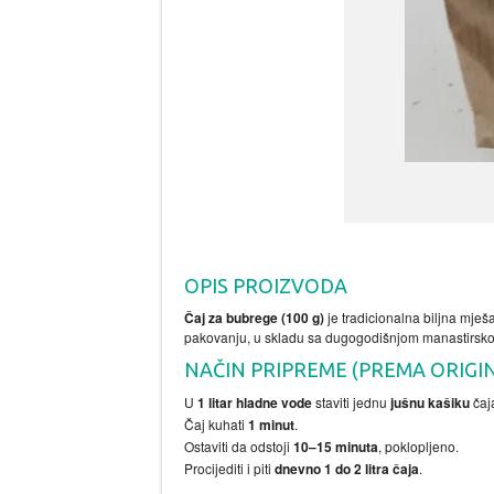
OPIS PROIZVODA
Čaj za bubrege (100 g)
je tradicionalna biljna mješ
pakovanju, u skladu sa dugogodišnjom manastirskom 
NAČIN PRIPREME (PREMA ORIGI
U
1 litar hladne vode
staviti jednu
jušnu kašiku
čaj
Čaj kuhati
1 minut
.
Ostaviti da odstoji
10–15 minuta
, poklopljeno.
Procijediti i piti
dnevno 1 do 2 litra čaja
.