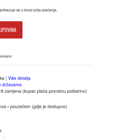
rikazuje se u korpi prije plaćanja.
UPOVINA
akovano
jka
|
Više detalja
o državama
ili zamjena (kupac plaća povratnu poštarinu)
nos • pouzećem (gdje je dostupno)