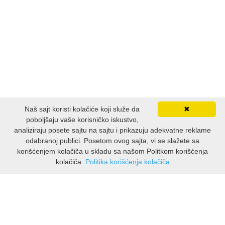
FANTASTIKA
HOROR
INTERNET I RAČUNARI
ISTORIJSKI
Naš sajt koristi kolačiće koji služe da
✖
KLASICI
poboljšaju vaše korisničko iskustvo,
analiziraju posete sajtu na sajtu i prikazuju adekvatne reklame
KNJIGE ZA DECU
odabranoj publici. Posetom ovog sajta, vi se slažete sa
korišćenjem kolačiča u skladu sa našom Politkom korišćenja
kolačiča.
Politika korišćenja kolačiča
KOMEDIJA
INFORMACIJE
KRIMINALISTIČKI
O nama
Isporuka & povrati
KUVARI
O privatnosti