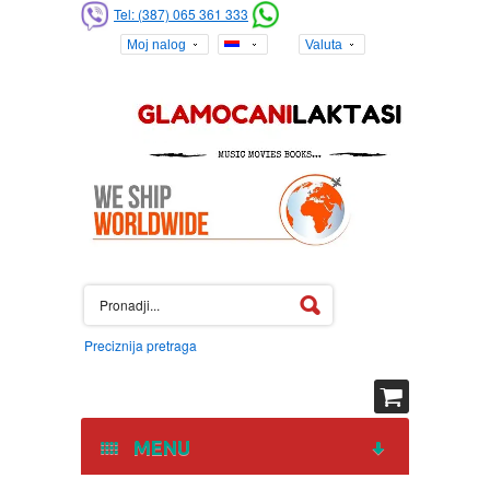
Tel: (387) 065 361 333
Moj nalog
Valuta
Preciznija pretraga
MENU