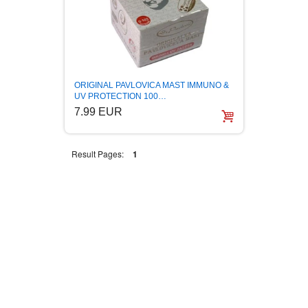
FANTASTIKA
HOROR
INTERNET I RAČUNARI
ORIGINAL PAVLOVICA MAST IMMUNO &
UV PROTECTION 100…
7.99 EUR
ISTORIJSKI
Result Pages:
1
KLASICI
KNJIGE ZA DECU
KOMEDIJA
KRIMINALISTIČKI
KUVARI