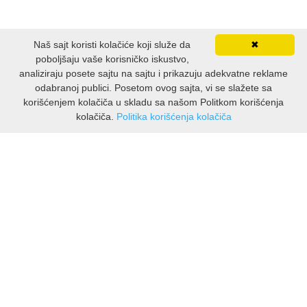
PUBLICISTIKA
Naš sajt koristi kolačiće koji služe da
✖
PUTOPISI
poboljšaju vaše korisničko iskustvo,
analiziraju posete sajtu na sajtu i prikazuju adekvatne reklame
STRIP
odabranoj publici. Posetom ovog sajta, vi se slažete sa
korišćenjem kolačiča u skladu sa našom Politkom korišćenja
kolačiča.
Politika korišćenja kolačiča
TEORIJE ZAVERE
INFORMACIJE
TINEJDŽ
O nama
Isporuka & povrati
TRILERI
O privatnosti
Pravila koristenja
UMETNOST
PODRSKA KUPCIMA
Kontakti Viber