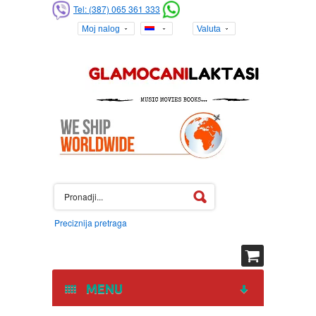
Tel: (387) 065 361 333
Moj nalog
Valuta
Preciznija pretraga
MENU