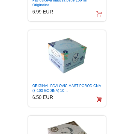
Pavloviceva mast za bebe 100 ml
Originalna
BOJANKE ZA ODRASLE
PAVLODERM
6.99 EUR
CIKLIT
PAVLOVICA KREMA
DRAMA
100% PRIRODNO
DRUSTVENA IGRA
DUH I TELO
ORIGINAL PAVLOVIC MAST PORODICNA
EDUKATIVNI
(3-103 GODINA) 10…
6.50 EUR
EROTSKI
ESEJISTIKA