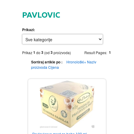
HOME
PAVLOVIC
DVD
Prikazi:
MOVIES DVD
GADGETI
MUSIC DVD
MTEL PREPAID SIM CARD
GIFT CODE
1
3
3
1
Prikaz
do
(od
proizvoda)
Result Pages:
Sortiraj artikle po :
Hronološki+
Naziv
SLANJE PAKETA
KNJIGE
proizvoda
Cijena
AUTOBIOGRAFIJA
MUZIKA
AVANTURISTIČKI
NARODNA
NEGA TELA
BIOGRAFIJA
ZABAVNA
BECUTAN
BOJANKE
DJECIJA
HRANA I PICE