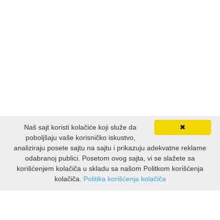
ISTORIJSKI
KLASICI
KNJIGE ZA DECU
KOMEDIJA
KRIMINALISTIČKI
Naš sajt koristi kolačiće koji služe da
✖
KUVARI
poboljšaju vaše korisničko iskustvo,
analiziraju posete sajtu na sajtu i prikazuju adekvatne reklame
odabranoj publici. Posetom ovog sajta, vi se slažete sa
LJUBAVNI
korišćenjem kolačiča u skladu sa našom Politkom korišćenja
kolačiča.
Politika korišćenja kolačiča
MITOLOGIJA
INFORMATION
Über uns
MUZIKA