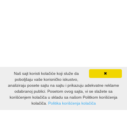
ISTORIJSKI
KLASICI
KNJIGE ZA DECU
KOMEDIJA
KRIMINALISTIČKI
Naš sajt koristi kolačiće koji služe da
✖
KUVARI
poboljšaju vaše korisničko iskustvo,
analiziraju posete sajtu na sajtu i prikazuju adekvatne reklame
odabranoj publici. Posetom ovog sajta, vi se slažete sa
LJUBAVNI
korišćenjem kolačiča u skladu sa našom Politkom korišćenja
kolačiča.
Politika korišćenja kolačiča
MITOLOGIJA
INFORMATION
Über uns
MUZIKA