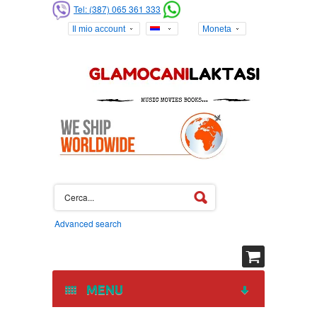
Tel: (387) 065 361 333
Il mio account
Moneta
Advanced search
MENU