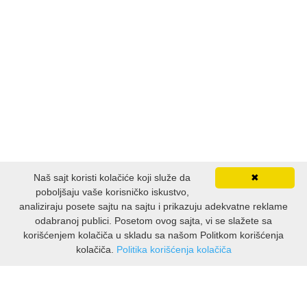
ESEJISTIKA
FANTASTIKA
HOROR
INTERNET I RAČUNARI
ISTORIJSKI
Naš sajt koristi kolačiće koji služe da
✖
KLASICI
poboljšaju vaše korisničko iskustvo,
analiziraju posete sajtu na sajtu i prikazuju adekvatne reklame
odabranoj publici. Posetom ovog sajta, vi se slažete sa
KNJIGE ZA DECU
korišćenjem kolačiča u skladu sa našom Politkom korišćenja
kolačiča.
Politika korišćenja kolačiča
KOMEDIJA
INFORMATION
Chi siamo
KRIMINALISTIČKI