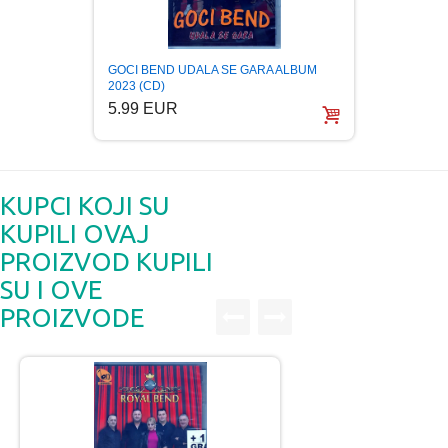
GOCI BEND UDALA SE GARA ALBUM
ROYAL
2023 (CD)
2023 (
5.99 EUR
5.99
KUPCI KOJI SU
KUPILI OVAJ
PROIZVOD KUPILI
SU I OVE
PROIZVODE