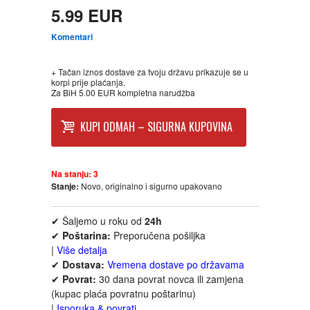
5.99 EUR
FANTASTIKA
Komentari
HOROR
+ Tačan iznos dostave za tvoju državu prikazuje se u
korpi prije plaćanja.
INTERNET I RAČUNARI
Za BiH 5.00 EUR kompletna narudžba
ISTORIJSKI
KUPI ODMAH – SIGURNA KUPOVINA
KLASICI
Na stanju:
3
Stanje:
Novo, originalno i sigurno upakovano
KNJIGE ZA DECU
✔ Šaljemo u roku od
24h
KOMEDIJA
✔
Poštarina:
Preporučena pošiljka
|
Više detalja
✔
Dostava:
Vremena dostave po državama
KRIMINALISTIČKI
✔
Povrat:
30 dana povrat novca ili zamjena
(kupac plaća povratnu poštarinu)
KUVARI
|
Isporuka & povrati