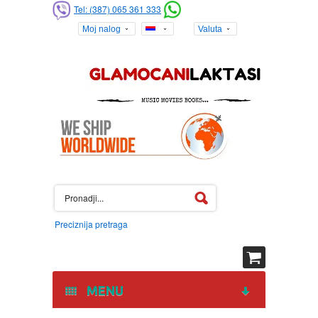
Tel: (387) 065 361 333
Moj nalog
Valuta
Preciznija pretraga
MENU