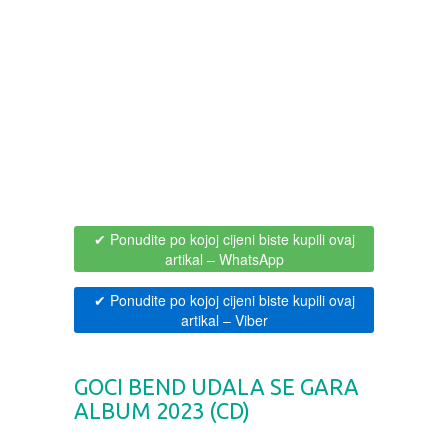
BOJANKE ZA ODRASLE
PAVLODERM
CIKLIT
PAVLOVICA KREMA
DRAMA
100% PRIRODNO
DRUSTVENA IGRA
✔ Ponudite po kojoj cijeni biste kupili ovaj
DUH I TELO
artikal
– WhatsApp
✔ Ponudite po kojoj cijeni biste kupili ovaj
EDUKATIVNI
artikal
– Viber
EROTSKI
GOCI BEND UDALA SE GARA
ALBUM 2023 (CD)
ESEJISTIKA