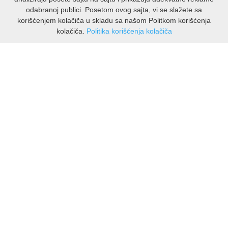
odabranoj publici. Posetom ovog sajta, vi se slažete sa
korišćenjem kolačiča u skladu sa našom Politkom korišćenja
kolačiča.
Politika korišćenja kolačiča
INFORMACIJE
O nama
Isporuka & povrati
O privatnosti
Pravila koristenja
PODRSKA KUPCIMA
Kontakti Viber
Kontakti WhatsApp
Povrati
🆕 Novo u ponudi !