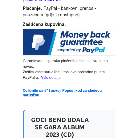
Plaćanje:
PayPal • bankovni prenos •
LJUBAVNI
pouzećem (gdje je dostupno)
Zaštićena kupovina:
MITOLOGIJA
MUZIKA
Garantovana isporuka plaćenih artikala ili vraćamo
NAUČNA FANTASTIKA
novac.
Zaštita vaše narudžbe i troškova poštarine putem
PayPal-a.
Više detalja
NAUKA
Ocijenite sa 5* i osvoji Popust kod za sledeću
narudžbu
POEZIJA
POPULARNA PSIHOLOGIJA
GOCI BEND UDALA
SE GARA ALBUM
PRIČE
2023 (CD)