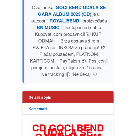
PUBLICISTIKA
Ovaj artikal
GOCI BEND UDALA SE
GARA ALBUM 2023 (CD)
je u
kategoriji
ROYAL BEND
i proizvođača
PUTOPISI
BN MUSIC
- Dostupan odmah u
Kupovati.com prodavnici! 🚀 KUPI
STRIP
ODMAH – Brza dostava širom
SVJETA sa LINKOM za praćenje! 💳
Plaćaj pouzećem, PLATNOM
TEORIJE ZAVERE
KARTICOM ili PayPalom 💳. Posljednji
primjerci nestaju, stigne za 2-5 dana +
TINEJDŽ
live tracking 📦. Ne čekaj! ⏰
TRILERI
Detaljan opis
UMETNOST
Komentari
CD GOCI BEND
UDALA SE