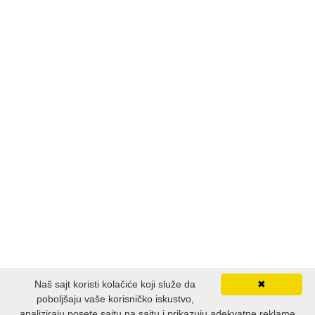
Naš sajt koristi kolačiće koji služe da
✖
poboljšaju vaše korisničko iskustvo,
analiziraju posete sajtu na sajtu i prikazuju adekvatne reklame