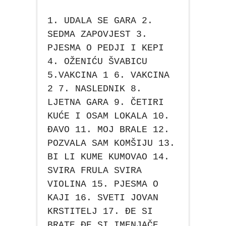
1. UDALA SE GARA 2.
SEDMA ZAPOVJEST 3.
PJESMA O PEDJI I KEPI
4. OŽENIĆU ŠVABICU
5.VAKCINA 1 6. VAKCINA
2 7. NASLEDNIK 8.
LJETNA GARA 9. ČETIRI
KUĆE I OSAM LOKALA 10.
ĐAVO 11. MOJ BRALE 12.
POZVALA SAM KOMŠIJU 13.
BI LI KUME KUMOVAO 14.
SVIRA FRULA SVIRA
VIOLINA 15. PJESMA O
KAJI 16. SVETI JOVAN
KRSTITELJ 17. ĐE SI
BRATE ĐE SI IMENJAČE