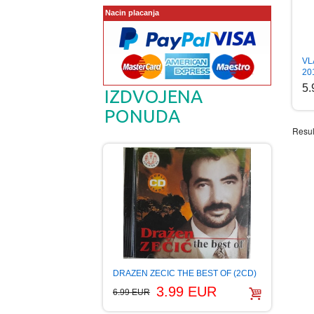
Nacin placanja
VL
20
5
IZDVOJENA
PONUDA
Resul
DRAZEN ZECIC THE BEST OF (2CD)
3.99 EUR
6.99 EUR