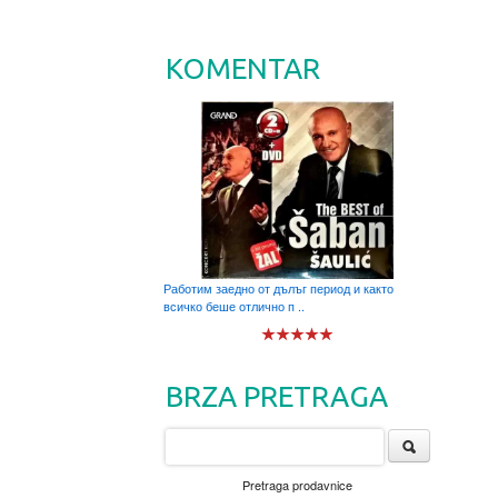
KOMENTAR
Работим заедно от дълъг период и както
всичко беше отлично п ..
BRZA PRETRAGA
Pretraga prodavnice