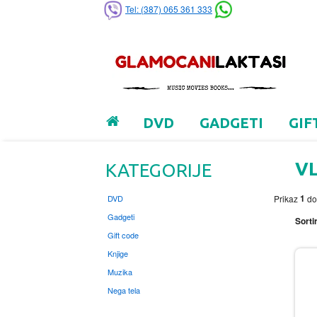
Tel: (387) 065 361 333
DVD
GADGETI
GIF
V
KATEGORIJE
1
DVD
Prikaz
d
Gadgeti
Sortir
Gift code
Knjige
Muzika
Nega tela