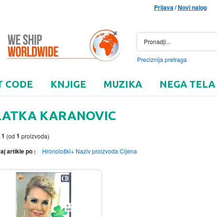
Prijava
/
Novi nalog
Preciznija pretraga
T CODE
KNJIGE
MUZIKA
NEGA TELA
LATKA KARANOVIC
1
1
o
(od
proizvoda)
aj artikle po :
Hronološki+
Naziv proizvoda
Cijena