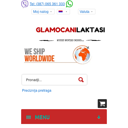
Tel: (387) 065 361 333
Moj nalog
Valuta
Preciznija pretraga
MENU