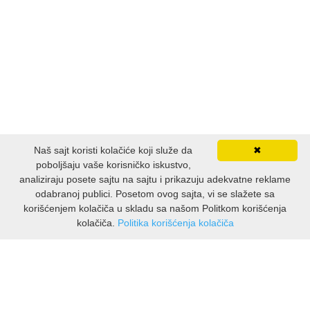
FANTASTIKA
HOROR
INTERNET I RAČUNARI
ISTORIJSKI
Naš sajt koristi kolačiće koji služe da
✖
KLASICI
poboljšaju vaše korisničko iskustvo,
analiziraju posete sajtu na sajtu i prikazuju adekvatne reklame
KNJIGE ZA DECU
odabranoj publici. Posetom ovog sajta, vi se slažete sa
korišćenjem kolačiča u skladu sa našom Politkom korišćenja
kolačiča.
Politika korišćenja kolačiča
KOMEDIJA
INFORMACIJE
KRIMINALISTIČKI
O nama
Isporuka & povrati
KUVARI
O privatnosti