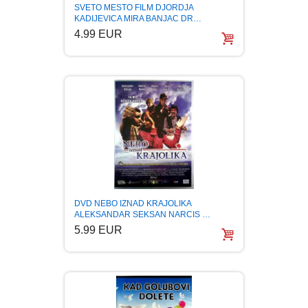
PUTOPISI
SVETO MESTO FILM DJORDJA
KADIJEVICA MIRA BANJAC DR…
4.99 EUR
STRIP
TEORIJE ZAVERE
TINEJDŽ
TRILERI
UMETNOST
DVD NEBO IZNAD KRAJOLIKA
ALEKSANDAR SEKSAN NARCIS …
5.99 EUR