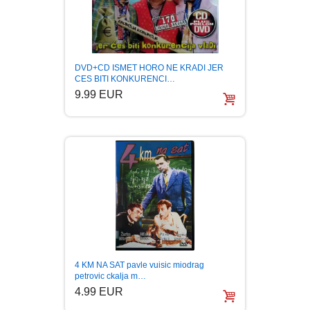
DVD+CD ISMET HORO NE KRADI JER
CES BITI KONKURENCI…
9.99 EUR
4 KM NA SAT pavle vuisic miodrag
petrovic ckalja m…
4.99 EUR