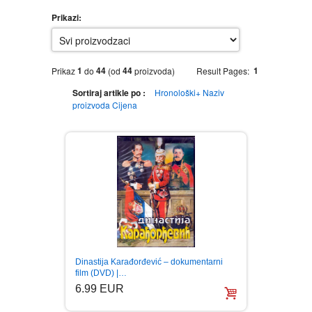
Prikazi:
MOVIES DVD
GADGETI
MUSIC DVD
MTEL PREPAID SIM CARD
GIFT CODE
1
44
44
1
Prikaz
do
(od
proizvoda)
Result Pages:
Sortiraj artikle po :
Hronološki+
Naziv
SLANJE PAKETA
KNJIGE
proizvoda
Cijena
AUTOBIOGRAFIJA
MUZIKA
AVANTURISTIČKI
NARODNA
NEGA TELA
BIOGRAFIJA
ZABAVNA
BECUTAN
BOJANKE
DJECIJA
HRANA I PICE
Dinastija Karađorđević – dokumentarni
film (DVD) |…
BOJANKE ZA ODRASLE
PAVLODERM
6.99 EUR