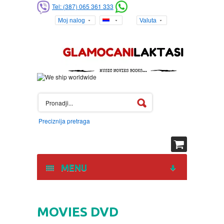
Tel: (387) 065 361 333
Moj nalog
Valuta
Preciznija pretraga
MENU
HOME
MOVIES DVD
DVD