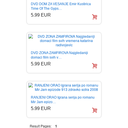
DVD DOM ZA VESANJE Emir Kustirica
Time Of The Gyps…
5.99 EUR
DVD ZONA ZAMFIROVA Najgledaniji
domaci film svih v…
5.99 EUR
RANJENI ORAO Igrana serija po romanu
Mir Jam epizo…
5.99 EUR
Result Pages:
1