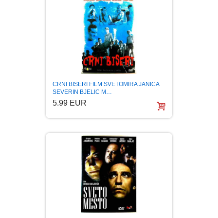
MITOLOGIJA
MUZIKA
NAUČNA FANTASTIKA
CRNI BISERI FILM SVETOMIRA JANICA
NAUKA
SEVERIN BJELIC M…
5.99 EUR
POEZIJA
POPULARNA PSIHOLOGIJA
PRIČE
PUBLICISTIKA