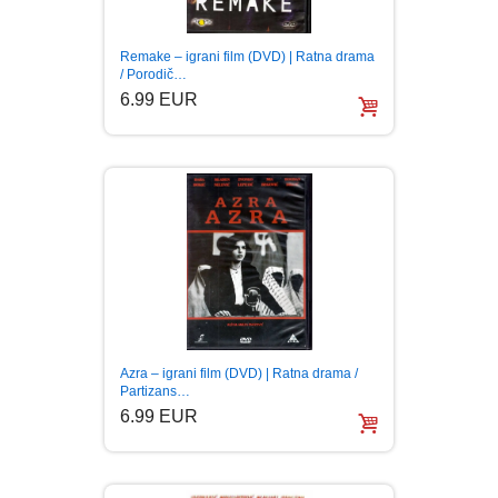
INTERNET I RAČUNARI
Remake – igrani film (DVD) | Ratna drama
/ Porodič…
6.99 EUR
ISTORIJSKI
KLASICI
KNJIGE ZA DECU
KOMEDIJA
KRIMINALISTIČKI
Azra – igrani film (DVD) | Ratna drama /
Partizans…
KUVARI
6.99 EUR
LJUBAVNI