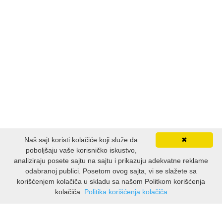
Naš sajt koristi kolačiće koji služe da
✖
poboljšaju vaše korisničko iskustvo,
analiziraju posete sajtu na sajtu i prikazuju adekvatne reklame
odabranoj publici. Posetom ovog sajta, vi se slažete sa
korišćenjem kolačiča u skladu sa našom Politkom korišćenja
kolačiča.
Politika korišćenja kolačiča
INFORMACIJE