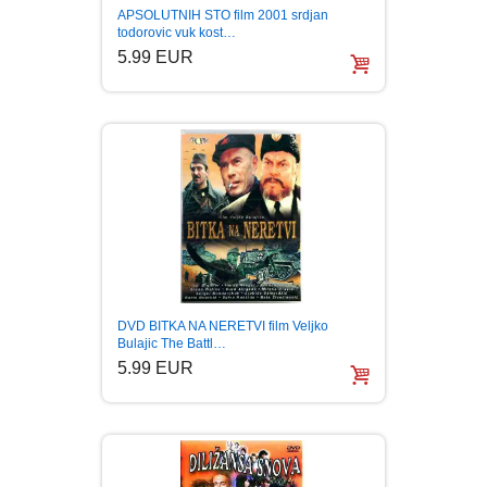
APSOLUTNIH STO film 2001 srdjan
todorovic vuk kost…
5.99 EUR
DVD BITKA NA NERETVI film Veljko
Bulajic The Battl…
5.99 EUR