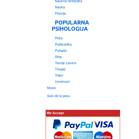
Naučna fantastika
Nauka
Poezija
POPULARNA
PSIHOLOGIJA
Priče
Publicistika
Putopisi
Strip
Teorije zavere
Tinejdž
Trileri
Umetnost
Music
Soin de la peau
We Accept