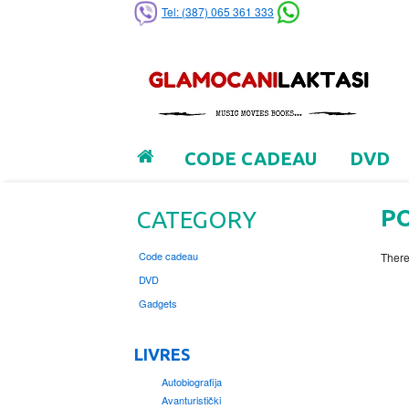
Tel: (387) 065 361 333
CODE CADEAU
DVD
P
CATEGORY
Code cadeau
There
DVD
Gadgets
LIVRES
Autobiografija
Avanturistički