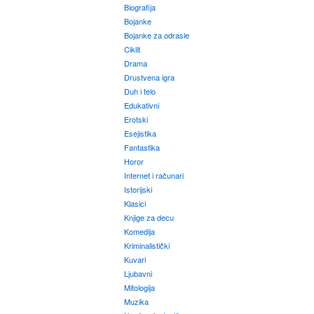
Biografija
Bojanke
Bojanke za odrasle
Ciklit
Drama
Drustvena igra
Duh i telo
Edukativni
Erotski
Esejistika
Fantastika
Horor
Internet i računari
Istorijski
Klasici
Knjige za decu
Komedija
Kriminalistički
Kuvari
Ljubavni
Mitologija
Muzika