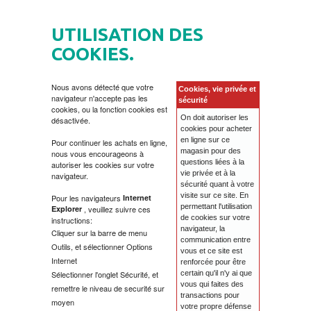
CHEZ VOUS
UTILISATION DES
CODE CADEAU
COOKIES.
DVD
Nous avons détecté que votre
Cookies, vie privée et
navigateur n'accepte pas les
sécurité
cookies, ou la fonction cookies est
MOVIES DVD
GADGETS
On doit autoriser les
désactivée.
cookies pour acheter
en ligne sur ce
Pour continuer les achats en ligne,
magasin pour des
nous vous encourageons à
MUSIC DVD
EXPÉDITION DE COLIS
LIVRES
questions liées à la
autoriser les cookies sur votre
vie privée et à la
navigateur.
sécurité quant à votre
MTEL PREPAID SIM CARD
AUTOBIOGRAFIJA
MUSIC
visite sur ce site. En
Pour les navigateurs
Internet
permettant l'utilisation
Explorer
, veuillez suivre ces
de cookies sur votre
instructions:
AVANTURISTIČKI
FOLKLORIQUE
SOIN DE LA PEAU
navigateur, la
Cliquer sur la barre de menu
communication entre
Outils, et sélectionner Options
vous et ce site est
Internet
renforcée pour être
BIOGRAFIJA
ZABAVNA
BECUTAN
Sélectionner l'onglet Sécurité, et
certain qu'il n'y ai que
vous qui faites des
remettre le niveau de securité sur
transactions pour
BOJANKE
CHILDREN'S
LA POMMADE DE PAVLOVIC
moyen
votre propre défense