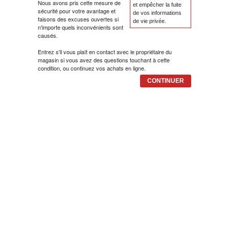
Nous avons pris cette mesure de
et empêcher la fuite
sécurité pour votre avantage et
de vos informations
faisons des excuses ouvertes si
BOJANKE ZA ODRASLE
NOURRITURE ET BOISSON
de vie privée.
n'importe quels inconvénients sont
causés.
CIKLIT
PAVLODERM
Entrez s'il vous plaît en contact avec le propriétaire du
magasin si vous avez des questions touchant à cette
condition, ou continuez vos achats en ligne.
DRAMA
100% NATURELLE
CONTINUER
DRUSTVENA IGRA
DUH I TELO
EDUKATIVNI
EROTSKI
ESEJISTIKA