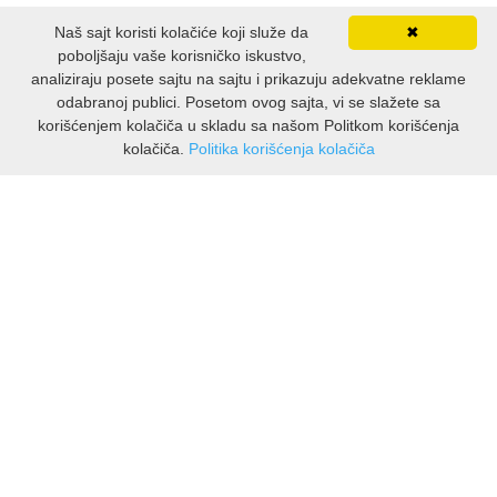
Naš sajt koristi kolačiće koji služe da
✖
LJUBAVNI
poboljšaju vaše korisničko iskustvo,
analiziraju posete sajtu na sajtu i prikazuju adekvatne reklame
odabranoj publici. Posetom ovog sajta, vi se slažete sa
MITOLOGIJA
korišćenjem kolačiča u skladu sa našom Politkom korišćenja
kolačiča.
Politika korišćenja kolačiča
MUZIKA
INFORMATION
À propos de nous
NAUČNA FANTASTIKA
Livraison & Retours
NAUKA
Avis sur les données personnelles
Conditions d utilisation
POEZIJA
CUSTOMER ASSISTANCE
POPULARNA PSIHOLOGIJA
Contacts Viber
PRIČE
Contacts WhatsApp